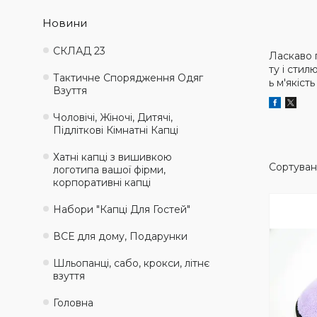
Новини
СКЛАД 23
Ласкаво 
ту і стил
Тактичне Спорядження Одяг
ь м'якіст
Взуття
Чоловічі, Жіночі, Дитячі,
Підліткові Кімнатні Капці
Хатні капці з вишивкою
логотипа вашої фірми,
корпоративні капці
Набори "Капці Для Гостей"
ВСЕ для дому, Подарунки
Шльопанці, сабо, крокси, літнє
взуття
Головна