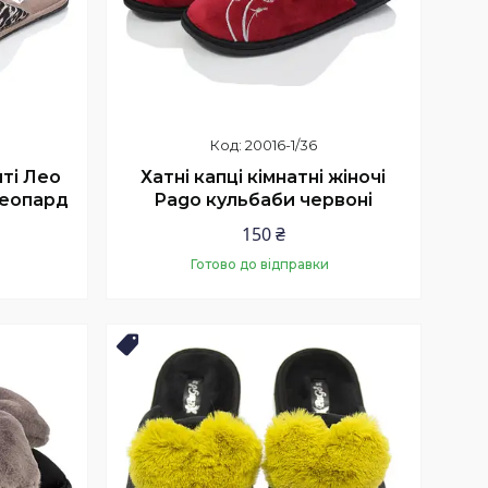
20016-1/36
иті Лео
Хатні капці кімнатні жіночі
леопард
Pago кульбаби червоні
150 ₴
Готово до відправки
Купити
Топ продаж