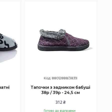
Купити
88012888/3839
натні
Тапочки з задником бабуші
38р / 39р - 24,5 см
312 ₴
Готово до відправки