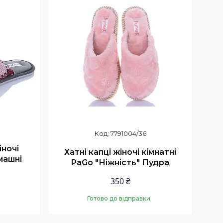
7791004/36
іночі
Хатні капці жіночі кімнатні
машні
PaGo "Ніжність" Пудра
350 ₴
Готово до відправки