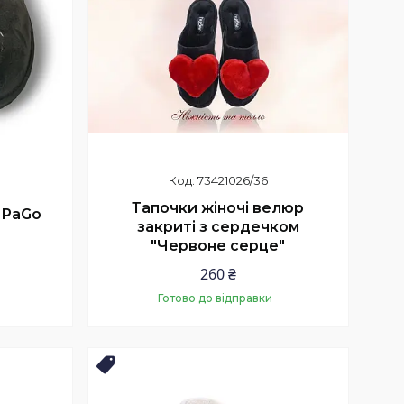
73421026/36
Тапочки жіночі велюр
і PaGo
закриті з сердечком
"Червоне серце"
260 ₴
Готово до відправки
Купити
Новинка