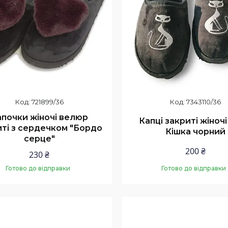
721899/36
7343110/36
апочки жіночі велюр
Капці закриті жіноч
иті з сердечком "Бордо
Кішка чорний
серце"
200 ₴
230 ₴
Готово до відправки
Готово до відправки
Купити
Купити
нка