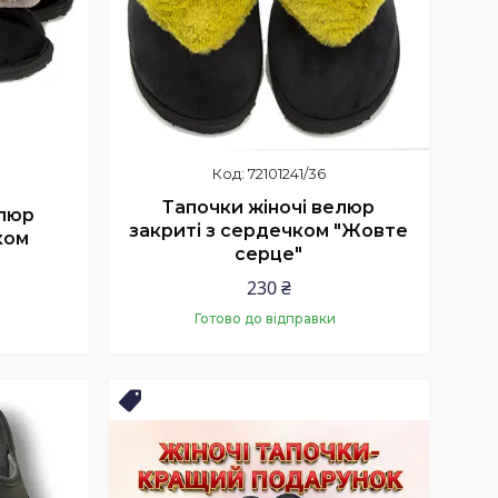
72101241/36
Тапочки жіночі велюр
елюр
закриті з сердечком "Жовте
ком
серце"
230 ₴
Готово до відправки
Купити
Топ продаж