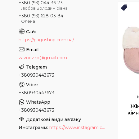
+380 (93) 044-36-73
Любов Володимірівна
Топ 
+380 (93) 628-03-84
Олена
https://pagoshop.com.ua/
zavodzzp@gmail.com
+380930443673
+380930443673
Жі
+380930443673
кімн
Инстаграмм
https://www.instagram.com/tapochki_od