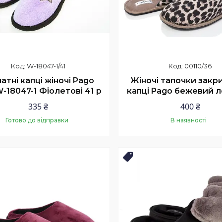
W-18047-1/41
00110/36
атні капці жіночі Pago
Жіночі тапочки закр
W-18047-1 Фіолетові 41 р
капці Pago бежевий 
335 ₴
400 ₴
Готово до відправки
В наявності
Купити
Купити
Топ продаж