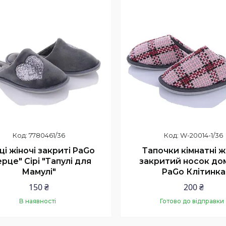
7780461/36
W-20014-1/36
ці жіночі закриті PaGo
Тапочки кімнатні ж
рце" Сірі "Тапулі для
закритий носок до
Мамулі"
PaGo Клітинка
150 ₴
200 ₴
В наявності
Готово до відправки