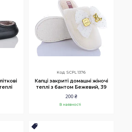
SCPL 1376
літкові
Капці закриті домашні жіночі
теплі
теплі з бантом Бежевий, 39
200 ₴
В наявності
Купити
Новинка