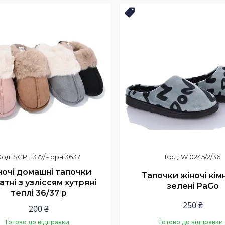
Купити
Купити
продаж
Топ продаж
SCPL1377/Чорні3637
W 0245/2/36
ночі домашні тапочки
Тапочки жіночі кім
атні з узліссям хутряні
зелені PaGo
теплі 36/37 р
250 ₴
200 ₴
Готово до відправки
Готово до відправки