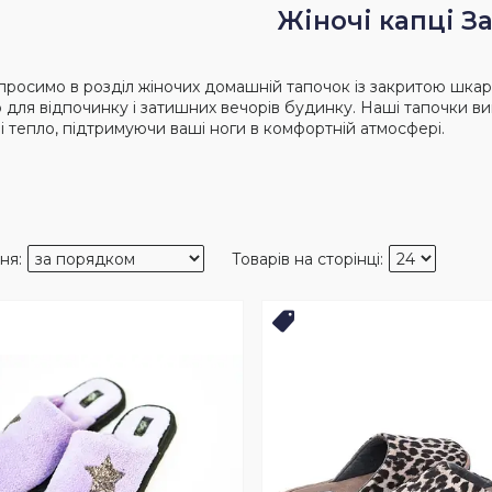
Жіночі капці З
просимо в розділ жіночих домашній тапочок із закритою шка
ю для відпочинку і затишних вечорів будинку. Наші тапочки ви
ь і тепло, підтримуючи ваші ноги в комфортній атмосфері.
Топ продаж