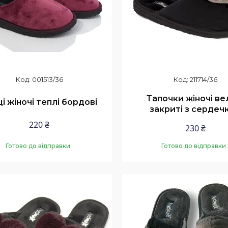
001513/36
211714/36
Тапочки жіночі в
і жіночі теплі бордові
закриті з сердеч
220 ₴
230 ₴
Готово до відправки
Готово до відправки
Купити
Купити
нка