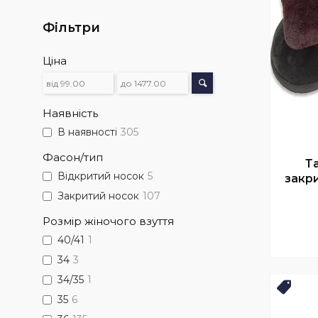
Фільтри
Ціна
Наявність
В наявності
305
Фасон/тип
Т
Відкритий носок
5
закр
Закритий носок
107
Розмір жіночого взуття
40/41
1
34
3
34/35
1
Нови
35
6