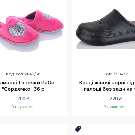
W2021-43/36
77114/36
линові Тапочки PaGo
Капці жіночі чорні під
"Сердечко" 36 р
галоші без задніка 
200 ₴
220 ₴
В наявності
В наявності
Купити
Купити
продаж
Новинка