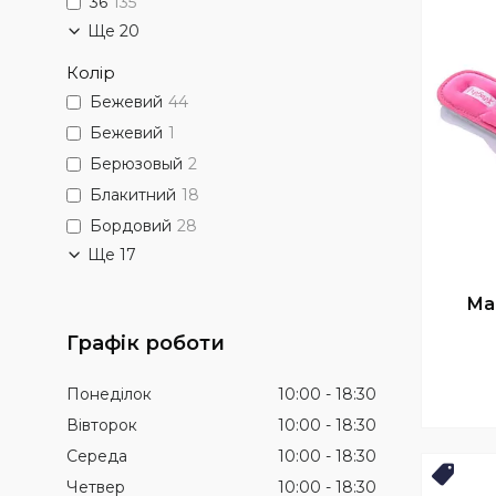
36
135
Ще 20
Колір
Бежевий
44
Бежевий
1
Берюзовый
2
Блакитний
18
Бордовий
28
Ще 17
Ма
Графік роботи
Понеділок
10:00
18:30
Вівторок
10:00
18:30
Середа
10:00
18:30
Топ 
Четвер
10:00
18:30