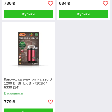
736
684
₴
₴
Купити
Купити
Кавомолка електрична 220 В
1200 Вт BITEK BT-7101R /
6330 (24)
В наявності
779
₴