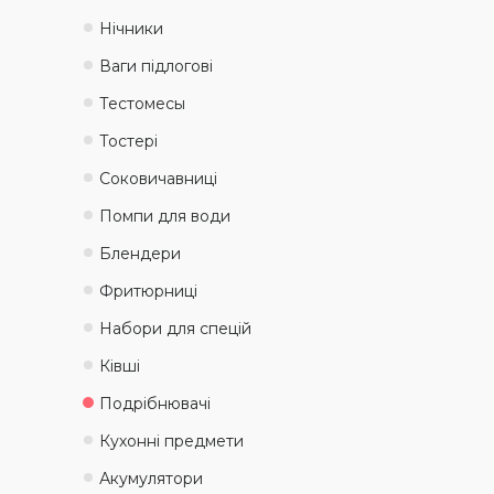
Нічники
Ваги підлогові
Тестомеcы
Тостері
Соковичавниці
Помпи для води
Блендери
Фритюрниці
Набори для спецій
Ківші
Подрібнювачі
Кухонні предмети
Акумулятори