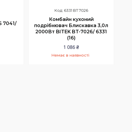
6331 BT 7026
Комбайн кухоний
 7041/
подрібнювач Блискавка 3,0л
2000Вт BITEK BT-7026/ 6331
(16)
1 086 ₴
Немає в наявності
+380 (93) 044-36-73
Любов Володимірівна