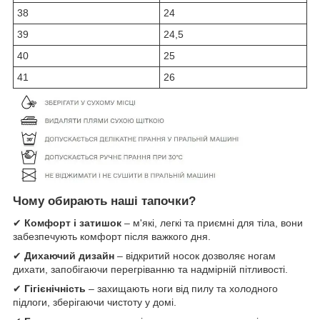
38
24
39
24,5
40
25
41
26
Чому обирають наші тапочки?
✔
Комфорт і затишок
– м'які, легкі та приємні для тіла, вони
забезпечують комфорт після важкого дня.
✔
Дихаючий дизайн
– відкритий носок дозволяє ногам
дихати, запобігаючи перегріванню та надмірній пітливості.
✔
Гігієнічність
– захищають ноги від пилу та холодного
підлоги, зберігаючи чистоту у домі.