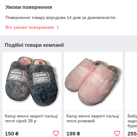
Умови повернення
Повернення товару впродовж 14 днів за домовленістю
Всі умови повернення
Подібні товари компанії
Капці жіночі закриті пальці
Капці жіночі закриті пальці
Бабу
теплі сірий 38 р
теплі рожевий
задн
бурк
бурк
150
199
255
₴
₴