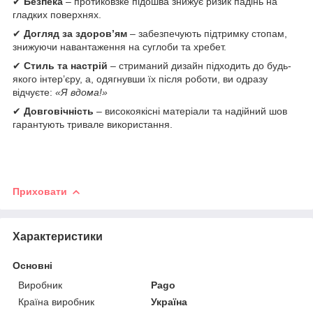
✔
Безпека
– протиковзке підошва знижує ризик падінь на
гладких поверхнях.
✔
Догляд за здоров’ям
– забезпечують підтримку стопам,
знижуючи навантаження на суглоби та хребет.
✔
Стиль та настрій
– стриманий дизайн підходить до будь-
якого інтер’єру, а, одягнувши їх після роботи, ви одразу
відчуєте:
«Я вдома!»
✔
Довговічність
– високоякісні матеріали та надійний шов
гарантують тривале використання.
Приховати
Характеристики
Основні
Виробник
Pago
Країна виробник
Україна