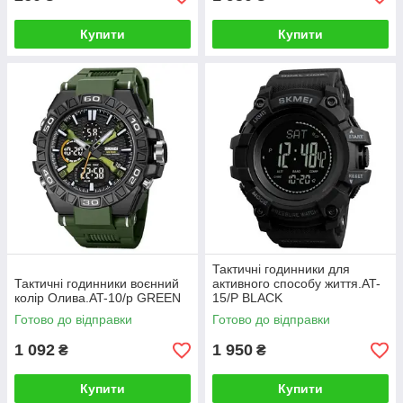
Купити
Купити
Тактичні годинники для
Тактичні годинники воєнний
активного способу життя.AT-
колір Олива.AT-10/p GREEN
15/P BLACK
Готово до відправки
Готово до відправки
1 092
1 950
₴
₴
Купити
Купити