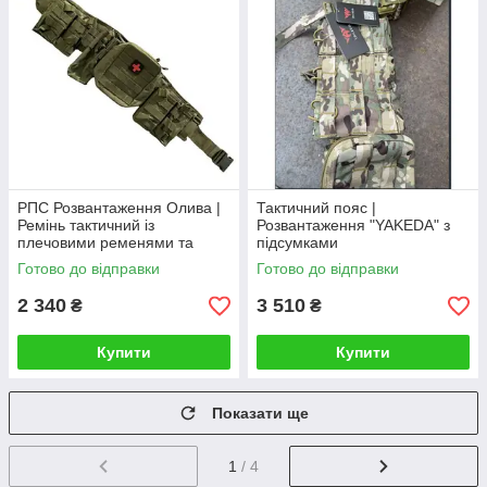
РПС Розвантаження Олива |
Тактичний пояс |
Ремінь тактичний із
Розвантаження "YAKEDA" з
плечовими ременями та
підсумками
підсумками
Готово до відправки
Готово до відправки
2 340
3 510
₴
₴
Купити
Купити
Показати ще
1
/ 4