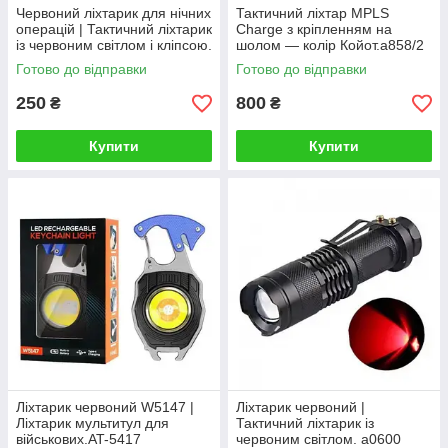
Червоний ліхтарик для нічних
Тактичний ліхтар MPLS
операцій | Тактичний ліхтарик
Charge з кріпленням на
із червоним світлом і кліпсою.
шолом — колір Койот.a858/2
a8850
Готово до відправки
Готово до відправки
250
800
₴
₴
Купити
Купити
Ліхтарик червоний W5147 |
Ліхтарик червоний |
Ліхтарик мультитул для
Тактичний ліхтарик із
військових.AT-5417
червоним світлом. a0600