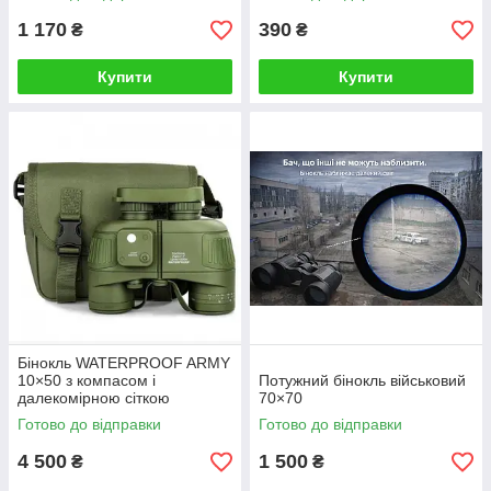
1 170
390
₴
₴
Купити
Купити
Бінокль WATERPROOF ARMY
10×50 з компасом і
Потужний бінокль військовий
далекомірною сіткою
70×70
Готово до відправки
Готово до відправки
4 500
1 500
₴
₴