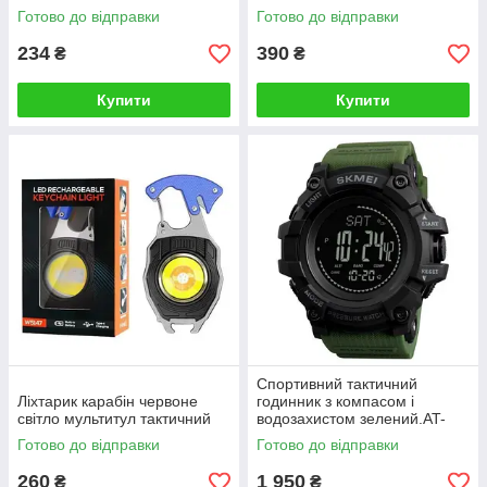
Готово до відправки
Готово до відправки
234
390
₴
₴
Купити
Купити
Спортивний тактичний
Ліхтарик карабін червоне
годинник з компасом і
світло мультитул тактичний
водозахистом зелений.AT-
15/P GREEN
Готово до відправки
Готово до відправки
260
1 950
₴
₴