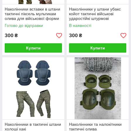
Наколінники вставки в штани
Наколінники у штани убакс
тактичні піксель мультикам
койот тактичні військові
олива для військової форми
ударостійкі штурмові
ЗСУ
анатомічні
Готово до відправки
В наявності
300
300
₴
₴
Купити
Купити
Наколінники в тактичні штани
Наколінники та налокітники
холоші хакі
тактичні олива