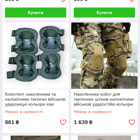
Купити
Купити
Комплект наколінники та
Наколінники койот для
налокітники тактичні військові
тактичних штанів налокітники
удароміцні кольори хакі
військові ударостійкі кольори
штурмові
штурмові анатомічні
Немає в наявності
Немає в наявності
Туреччина
861
1 639
₴
₴