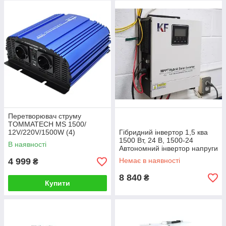
Висока надійність:
Кожен пристрій проходить
контроль перед відправленням.
Доступні ціни:
Ми пропонуємо найкращі ціни на
ринку.
Професійні поради:
Наші фахівці завжди готові
Перетворювач струму
допомогти з вибором.
TOMMATECH MS 1500/
12V/220V/1500W (4)
Гібридний інвертор 1,5 ква
1500 Вт, 24 В, 1500-24
В наявності
Автономний інвертор напруги
1,5KW
4 999
Немає в наявності
₴
8 840
₴
Купити
Перетворювачі, представлені в нашому інтернет-магазині, не
тільки забезпечують стабільне живлення ваших пристроїв,