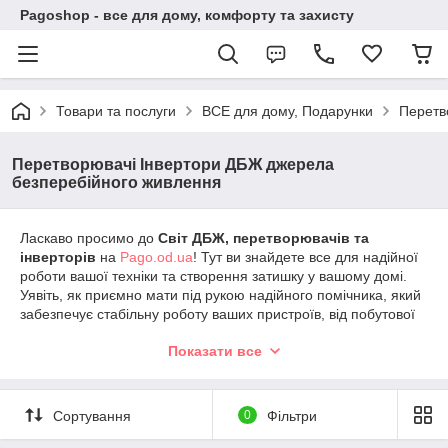
Pagoshop - все для дому, комфорту та захисту
Товари та послуги
ВСЕ для дому, Подарунки
Перетв
Перетворювачі Інвертори ДБЖ джерела
безперебійного живлення
Ласкаво просимо до
Світ ДБЖ, перетворювачів та
інверторів
на
Pago.od.ua
! Тут ви знайдете все для надійної
роботи вашої техніки та створення затишку у вашому домі.
Уявіть, як приємно мати під рукою надійного помічника, який
забезпечує стабільну роботу ваших пристроїв, від побутової
техніки до складних професійних систем. Наш асортимент —
Показати все
це поєднання найкращих технологій і чудового сервісу, який
ви заслуговуєте.
Чому вибирають наші перетворювачі
Сортування
0
Фільтри
(інвертори)?