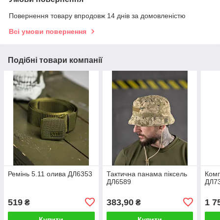
Повернення товару впродовж 14 днів за домовленістю
Всі умови повернення
Подібні товари компанії
Ремінь 5.11 олива ДЛ6353
Тактична панама піксель
Комп
ДЛ6589
ДЛ7
519
383,90
1 7
₴
₴
Купити
Купити