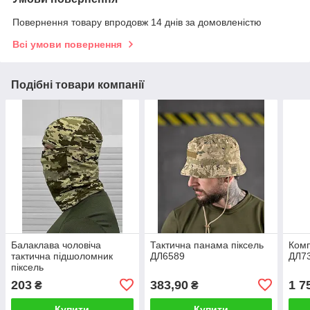
Повернення товару впродовж 14 днів за домовленістю
Всі умови повернення
Подібні товари компанії
Балаклава чоловіча
Тактична панама піксель
Комп
тактична підшоломник
ДЛ6589
ДЛ7
піксель
203
383,90
1 7
₴
₴
Купити
Купити