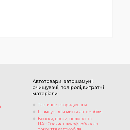
Автотовари, автошамуні,
очищувачі, поліролі, витратні
матеріали
Тактичне спорядження
я
Шампуні для миття автомобіля
Блиски, воски, поліролі та
НАНОзахист лакофарбового
покриття автомобіля