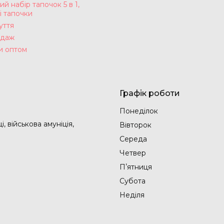
ий набір тапочок 5 в 1,
і тапочки
уття
одаж
и оптом
Графік роботи
Понеділок
, військова амуніція,
Вівторок
Середа
Четвер
Пʼятниця
Субота
Неділя