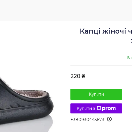
Капці жіночі 
В 
220 ₴
Купити
Купити з
+380930443673