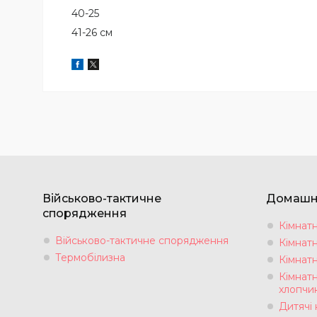
40-25
41-26 см
Військово-тактичне
Домашнє 
спорядження
Кімнатн
Військово-тактичне спорядження
Кімнатн
Термобілизна
Кімнатн
Кімнатн
хлопчи
Дитячі 