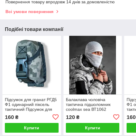
Повернення товару впродовж 14 днів за домовленістю
Всі умови повернення
Подібні товари компанії
Підсумок для гранат РГД5
Балаклава чоловіча
Підс
Ф1 одинарний піксель
тактична підшоломник
Ф1 о
тактичний Підсумок для
coolmax sea ВТ1062
такт
зберігання боєприпасів на
збер
160
120
160
₴
₴
пояс
поя
Купити
Купити