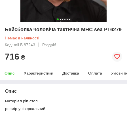
Бейсболка чоловіча тактична МНС sea РГ6279
Немає в наявності
Код: mil Б 87243
Роздріб
716
₴
Опис
Характеристики
Доставка
Оплата
Умови п
Опис
матеріал ріп стоп
розмір універсальний