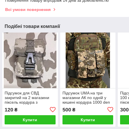
Повернення товару впродовж 14 днів за домовленістю
Всі умови повернення
Подібні товари компанії
Підсумок для СВД
Підсумок UMA на три
Підс
закритий на 2 магазини
магазини АК по одній у
100 
піксель кордура з
кишені кордура 1000 den
пікс
системою molli
піксель ВТ6778
120
500
300
₴
₴
Купити
Купити