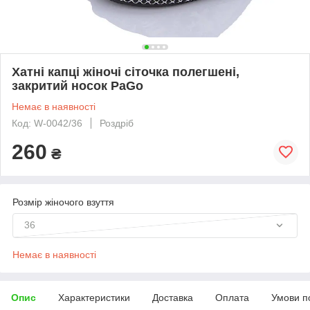
Хатні капці жіночі сіточка полегшені,
закритий носок PaGo
Немає в наявності
Код: W-0042/36
Роздріб
260
₴
Розмір жіночого взуття
36
Немає в наявності
Опис
Характеристики
Доставка
Оплата
Умови п