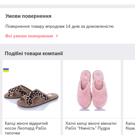
Умови повернення
Повернення товару впродовж 14 днів за домовленістю
Всі умови повернення
Подібні товари компанії
Капці жіночі відкритий
Хатні капці жіночі кімнатні
Капц
носок Леопард PaGo
PaGo "Ніжність" Пудра
Кішк
тапочки