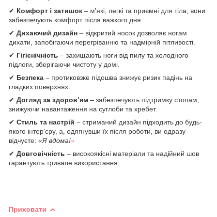
✔
Комфорт і затишок
– м'які, легкі та приємні для тіла, вони
забезпечують комфорт після важкого дня.
✔
Дихаючий дизайн
– відкритий носок дозволяє ногам
дихати, запобігаючи перегріванню та надмірній пітливості.
✔
Гігієнічність
– захищають ноги від пилу та холодного
підлоги, зберігаючи чистоту у домі.
✔
Безпека
– протиковзке підошва знижує ризик падінь на
гладких поверхнях.
✔
Догляд за здоров’ям
– забезпечують підтримку стопам,
знижуючи навантаження на суглоби та хребет.
✔
Стиль та настрій
– стриманий дизайн підходить до будь-
якого інтер’єру, а, одягнувши їх після роботи, ви одразу
відчуєте:
«Я вдома!
»
✔
Довговічність
– високоякісні матеріали та надійний шов
гарантують тривале використання.
Приховати