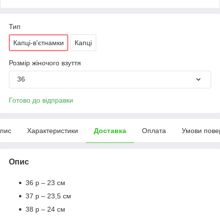
Тип
Капці-в'єтнамки
Капці
Розмір жіночого взуття
36
Готово до відправки
пис
Характеристики
Доставка
Оплата
Умови пове
Опис
36 р – 23 см
37 р – 23,5 см
38 р – 24 см