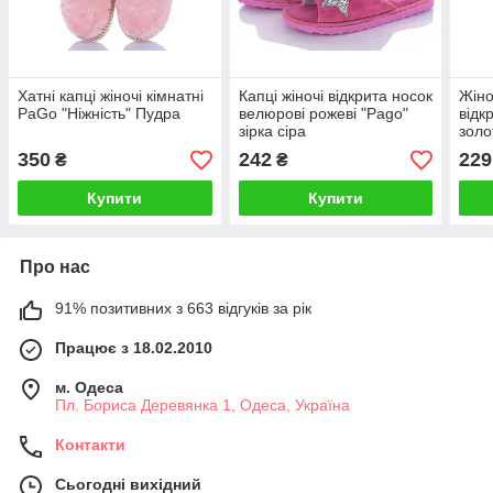
Хатні капці жіночі кімнатні
Капці жіночі відкрита носок
Жіно
PaGo "Ніжність" Пудра
велюрові рожеві "Pago"
відк
зірка сіра
зол
Беж
350
242
229
₴
₴
Купити
Купити
Про нас
91% позитивних з 663 відгуків за рік
Працює з 18.02.2010
м. Одеса
Пл. Бориса Деревянка 1, Одеса, Україна
Контакти
Сьогодні вихідний