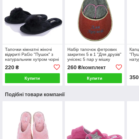
Тапочки кімнатні жіночі
Набір тапочок фетрових
Капц
відкриті PaGo "Пушок" з
закритих 5 в 1 "Для друзів"
"Пуш
натуральним хутром чорні
унісекс 5 пар у мішку
нату
Чор
220
260
₴
₴/комплект
350
Купити
Купити
Подібні товари компанії